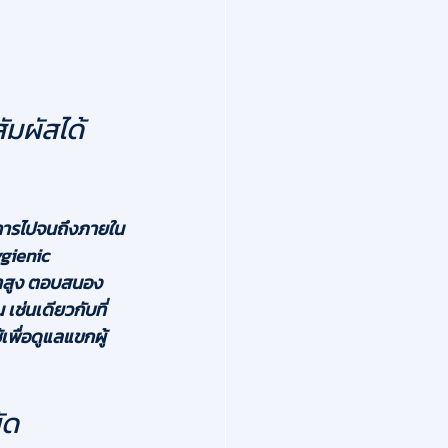
มผัสได้
าคารไปจนถึงภายใน
gienic 
ยำสูง ตอบสนอง
เช่นเดียวกับที่
้เพื่อดูแลแขกผู้
ัด