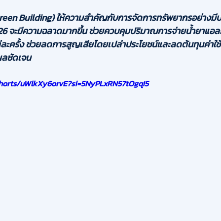
Green Building) ให้ความสำคัญกับการจัดการทรัพยากรอย่างมีป
2026 จะมีความฉลาดมากขึ้น ช่วยควบคุมปริมาณการจ่ายน้ำยาแอลก
ละครั้ง ช่วยลดการสูญเสียโดยเปล่าประโยชน์และลดต้นทุนค่าใช้จ่
ผลชัดเจน
shorts/uWlkXy6orvE?si=5NyPLxRN57tOgqI5