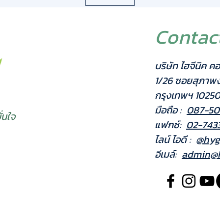
เฟอร์นิเจ
- Stable
หลักสมดุล
Contac
ในบริเวณ
- Easy 
ง่าย (Sim
บริษัท ไฮจีนิค คอ
ในการจัดเก
- Univer
1/26 ซอยสุภาพ
ติดตั้งร่
กรุงเทพฯ 1025
สบู่อัตโน
ลงตัว
มือถือ :
087-50
่นใจ
ข้อมูลทาง
แฟกซ์:
02-743
• รูปแบบส
ไลน์ ไอดี :
@hyg
อัตโนมัติ 
• วัสดุโค
อีเมล์:
admin@h
(Premiu
• สีผิวเค
• ลักษณะก
เจล สเปรย
สนใจดูรุ่น
แอลกอฮอล