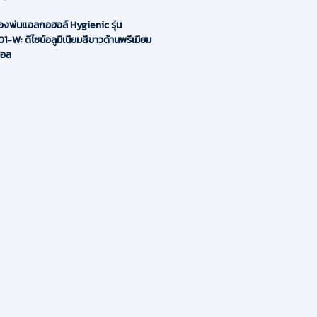
ื่องพ่นแอลกอฮอล์ Hygienic รุ่น
W: ดีไซน์อลูมิเนียมสีขาวด้านพรีเมียม
มอล
ความสะดวกและภาพลักษณ์จุดคัดกรอง
้งเครื่องจ่ายแอลกอฮอล์อัตโนมัติ ชนิดตั้ง
oor Stand) รุ่น HSTAND01-W (White
tion) โดดเด่นด้วยดีไซน์เรียบหรูสีขาว
tte White) สไตล์มินิมอล โครงสร้างผลิต
อลูมิเนียมอัลลอยด์ (Aluminum Alloy)
 มีน้ำหนักเบาแต่ฐานมั่นคงเป็นเลิศ ไม่ล้ม
ป็นสนิมตลอดอายุการใช้งาน เคลื่อนย้ายสับ
น้างานได้สะดวก เหมาะสำหรับวางประจำจุด
นอาคารสำนักงาน คลินิกความงาม
และคาเฟ่ยุคใหม่
ิเด่นของรุ่น HSTAND01-W:
um Alloy Material: ผลิตจากท่อโลหะ
นียม แข็งแรงทนทาน รองรับน้ำหนักได้ดี
ลอดสนิม 100%
Finish Design: เคลือบผิวสัมผัสสีขาว
งามนุ่มนวล เข้ากับการตกแต่งภายในและ