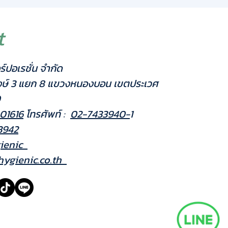
อร์ได้ง่ายกว่าขาตั้งสแตนเลสทั่วไป
 Floor Base: ฐานวางตั้งพื้นออกแบบตาม
 กระจายน้ำหนักได้ดี มั่นคง ปลอดภัยสูง
t
ที่มีการสัญจรหนาแน่น
Assembly & DIY: โครงสร้างถอดประกอบ
ple DIY) ขนย้ายสะดวก และประหยัดพื้นที่
ร์ปอเรชั่น จำกัด
็บเมื่อไม่ใช้งาน
sal Compatibility: แผ่นเพลทรองรับการ
งษ์ 3 แยก 8 แขวงหนองบอน เขตประเวศ
วมกับเครื่องจ่ายแอลกอฮอล์และเครื่องจ่าย
0
มัติรุ่นมาตรฐานของ Hygienic ได้อย่าง
01616
โทรศัพท์ :
02-7433940-
1
เทคนิค (Specifications):
3942
ินค้า: ขาตั้งเครื่องจ่ายแอลกอฮอล์/สบู่
ienic
ชนิดตั้งพื้น (Floor Stand)
รงสร้าง: อลูมิเนียมอัลลอยด์คุณภาพสูง
ygienic.co.th
m Aluminum Alloy)
ลือบ: ขาวด้าน (White Matte Finish)
ารใช้งาน: สำหรับติดตั้งแขวนเครื่องจ่าย
์แอลกอฮอล์ หรือสบู่เหลวอัตโนมัติ
อื่นเพิ่มเติม?
คลิกชม เครื่องพ่น
์อัตโนมัติและขาตั้งทั้งหมดของ