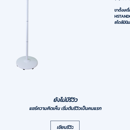
ขาตั้งเคร
HSTAND01-
สไตล์มินิ
ยกระดับ
ด้วย ขาตั
พื้น (Fl
Matte Edi
ด้าน (Ma
จากวัสดุ
คุณภาพสูง
ง่าย ไม่เ
เปลี่ยนห
คัดกรองใ
โรงเรียน 
คุณสมบัต
ยังไม่มีรีวิว
- Alumin
แชร์ความคิดเห็น เริ่มต้นรีวิวเป็นคนแรก
ผสมอลูมิเ
เยี่ยม ป
- Matte 
ด้าน สวย
เขียนรีวิว