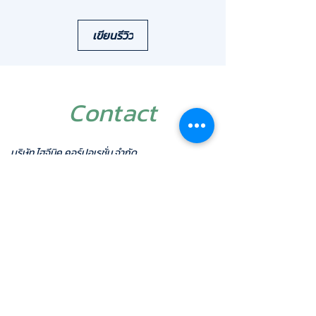
แต่ยังมอบมาตรฐานสุขอนามัยที่ดีเยี่ยมด้วยระบบ
เซ็นเซอร์อัจฉริยะ
เขียนรีวิว
คุณสมบัติเด่นของรุ่น HAF-001:
- ดีไซน์มาตรฐานพรีเมียม: รูปทรงรับมุมอ่างได้
อย่างพรีเมียม แข็งแรง เหมาะสำหรับห้องน้ำใน
ออฟฟิศสมัยใหม่ โครงสร้างระดับ Commercial
Contact
Grade
- วัสดุทองเหลืองแท้ (Solid Brass): ตัวก๊อก
ผลิตจากทองเหลืองแท้คุณภาพสูง ชุบโครเมียม
บริษัท ไฮจีนิค คอร์ปอเรชั่น จำกัด
เกรดพรีเมียม ทนทานต่อการใช้งานหนัก ไม่เป็น
1/26 ซอยสุภาพงษ์ 3 แยก 8 แขวงหนองบอน เขต
สนิม และทำความสะอาดง่าย
ประเวศ
- ระบบพลังงาน (ต้องเลือกใช้งานอย่างใดอย่าง
กรุงเทพฯ 10250
หนึ่ง): ออกแบบมาให้เลือกต่อใช้งานตามหน้างาน
มือถือ :
087-5001616
โทรศัพท์ :
02-7433940-
1
จริง รองรับทั้งไฟบ้าน (AC 220V) หรือระบบถ่าน
แฟกซ์:
02-7433942
(DC 6V) ซึ่งต้องใช้ถ่านขนาด AA จำนวน 4 ก้อน
ไลน์ ไอดี :
@hygienic
สะดวกสำหรับการติดตั้งทุกสภาพพื้นที่
อีเมล์:
admin@hygienic.co.th
- เซ็นเซอร์อินฟราเรดตอบสนองไว: ระยะตรวจจับ
แม่นยำ 15-20 ซม. ช่วยลดการสัมผัส
(Touchless) และประหยัดน้ำได้ทันทีที่ใช้งาน