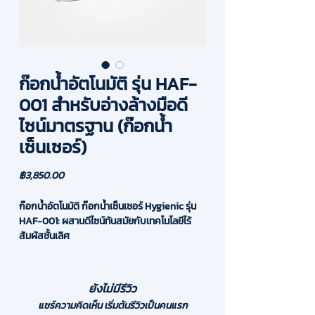
ก๊อกน้ำอัตโนมัติ รุ่น HAF-
001 สำหรับอ่างล้างมือดี
ไซน์มาตรฐาน (ก๊อกน้ำ
เซ็นเซอร์)
ราคา
฿3,850.00
ก๊อกน้ำอัตโนมัติ ก๊อกน้ำเซ็นเซอร์ Hygienic รุ่น
HAF-001: ผสานดีไซน์ทันสมัยกับเทคโนโลยีไร้
สัมผัสชั้นเลิศ
ยกระดับความโมเดิร์นให้ห้องน้ำของคุณด้วย ก๊อก
น้ำอัตโนมัติ (Automatic Faucet) รุ่น HAF-001
ที่โดดเด่นด้วยดีไซน์รูปทรงมาตรฐาน ออกแบบมา
ยังไม่มีรีวิว
เป็นพิเศษเพื่อให้เข้ากับอ่างล้างมือดีไซน์ทันสมัยได้
แชร์ความคิดเห็น เริ่มต้นรีวิวเป็นคนแรก
อย่างลงตัวที่สุด ไม่เพียงแต่เพิ่มความสวยงาม