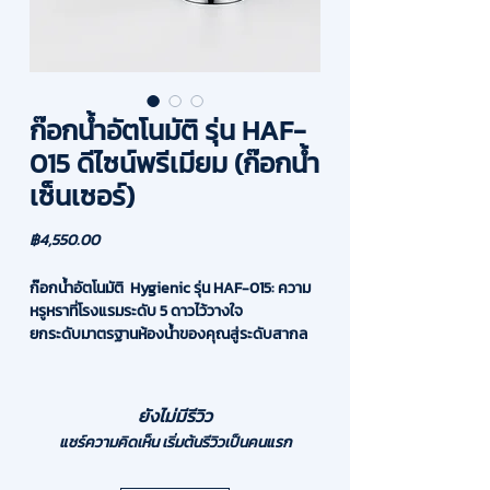
ก๊อกน้ำอัตโนมัติ รุ่น HAF-
015 ดีไซน์พรีเมียม (ก๊อกน้ำ
เซ็นเซอร์)
ราคา
฿4,550.00
ก๊อกน้ำอัตโนมัติ Hygienic รุ่น HAF-015: ความ
หรูหราที่โรงแรมระดับ 5 ดาวไว้วางใจ
ยกระดับมาตรฐานห้องน้ำของคุณสู่ระดับสากล
ด้วย ก๊อกน้ำอัตโนมัติ (Automatic Faucet) รุ่น
HAF-015 นวัตกรรมก๊อกน้ำเซ็นเซอร์ที่ได้รับความ
ไว้วางใจให้ติดตั้งในโครงการหรูอย่าง โรงแรมพูล
ยังไม่มีรีวิว
แมน G พัทยา (Pullman G Pattaya) ด้วยดีไซน์ที่
แชร์ความคิดเห็น เริ่มต้นรีวิวเป็นคนแรก
โฉบเฉี่ยว ทันสมัย และความทนทานเหนือระดับที่
พิสูจน์แล้วจากการใช้งานจริงในโรงแรมชั้นนำ