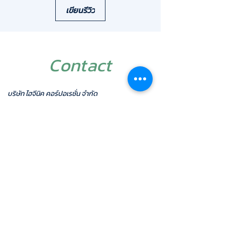
เขียนรีวิว
ทำไมก๊อกน้ำรุ่น HAF-015 ถึงตอบโจทย์งาน
โครงการระดับพรีเมียม?
Luxury Design: รูปทรงเรียบหรูสไตล์ยุโรป
เข้าได้กับการตกแต่งห้องน้ำระดับไฮเอนด์ทุก
รูปแบบ
Contact
วัสดุทองเหลืองแท้ (Solid Brass): ตัวก๊อก
ผลิตจากทองเหลืองคุณภาพสูง ชุบโครเมียม
เงางาม ทนทานต่อการกัดกร่อนและไอทะเลได้
บริษัท ไฮจีนิค คอร์ปอเรชั่น จำกัด
ดีเยี่ยม ไม่เป็นสนิมตลอดอายุการใช้งาน
1/26 ซอยสุภาพงษ์ 3 แยก 8 แขวงหนองบอน เขต
Dual Power System: ทำงานด้วยระบบไฟฟ้า
ประเวศ
(AC 220V) พร้อมระบบแบตเตอรี่สำรอง AA
กรุงเทพฯ 10250
4 ก้อน (DC) ในตัวเดียว ใช้งานต่อเนื่องได้แม้
มือถือ :
087-5001616
โทรศัพท์ :
02-7433940-
1
ไฟดับ
แฟกซ์:
02-7433942
มาตรฐานความปลอดภัย IP54: ระบบกันน้ำ
ไลน์ ไอดี :
@hygienic
และฝุ่นมาตรฐานสากล มั่นใจได้ในความ
อีเมล์:
admin@hygienic.co.th
ปลอดภัยของระบบไฟฟ้าในพื้นที่เปียกชื้น
จุดเด่นที่คุณจะได้รับ:
✅ Project Grade: ผ่านการพิสูจน์คุณภาพจาก
โรงแรมและรีสอร์ทระดับ 5 ดาว
✅ รับประกันนาน 3 ปี: มั่นใจสูงสุดในคุณภาพ