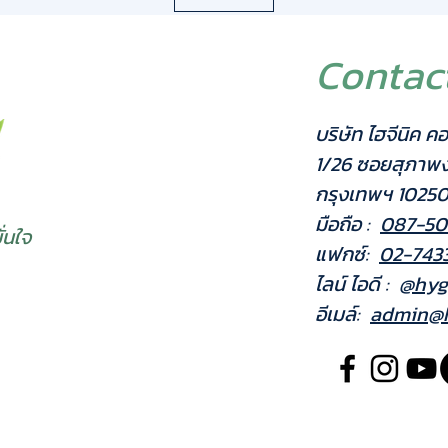
หลอดไ
Powe
พื้นท
Contac
ใหญ่
วัสดุ
Steel
บริษัท ไฮจีนิค คอ
ระบบ:
1/26 ซอยสุภาพ
กรุงเทพฯ 1025
มือถือ :
087-50
่นใจ
แฟกซ์:
02-743
ไลน์ ไอดี :
@hyg
อีเมล์:
admin@h