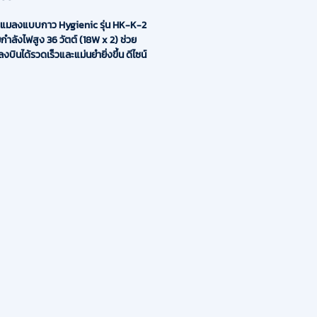
ักแมลงแบบกาว Hygienic รุ่น HK-K-2
มกำลังไฟสูง 36 วัตต์ (18W x 2) ช่วย
งบินได้รวดเร็วและแม่นยำยิ่งขึ้น ดีไซน์
นสมัย ผลิตจากวัสดุเกรดพรีเมียม เหมาะ
ตั้งในโชว์รูม ห้องอาหาร หรือไลน์การผลิต
รภาพลักษณ์ที่ดี
ิตภัณฑ์:
ธิภาพการดึงดูดสูง: ใช้หลอดไฟกำลังสูง
จำนวน 2 หลอด (รวม 36 วัตต์) เพิ่ม
แมลงได้ดียิ่งขึ้น
กรดอุตสาหกรรม: โครงสร้างเหล็กเคลือบสี
แรง ทนทานต่อสภาพแวดล้อมการใช้งาน
ละปลอดภัย: ระบบกาวดักจับ (Glue
่วยป้องกันการแพร่กระจายของเชื้อโรค
ลง ไม่มีสารเคมีฟุ้งกระจาย
และดูแลรักษาง่าย: ออกแบบมาให้เปลี่ยน
และหลอดไฟได้สะดวก
เทคนิค (Specifications):