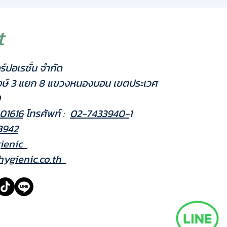
ฟ: UVA 18 วัตต์ x 2 หลอด (High
r)
ี่ครอบคลุม: เหมาะสำหรับพื้นที่ขนาดกลาง-
t
: เหล็กเคลือบสีขาว (White Coated
)
ร์ปอเรชั่น จำกัด
 แผ่นกาว (Glue Board)
งษ์ 3 แยก 8 แขวงหนองบอน เขตประเวศ
0
01616
โทรศัพท์ :
02-7433940-
1
3942
ienic
ygienic.co.th