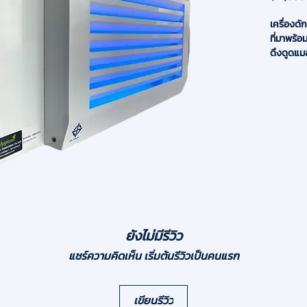
เครื่องด
ที่มาพร้อ
ดึงดูดแมล
สวยงามทั
สำหรับติด
ที่ต้องกา
จุดเด่นผล
✅ ประสิท
18 วัตต์ 
แรงดึงดูด
✅ วัสดุเ
ขาว แข็ง
✅ สะอาดแ
Board) ช
ยังไม่มีรีวิว
จากซากแม
แชร์ความคิดเห็น เริ่มต้นรีวิวเป็นคนแรก
✅ ติดตั้ง
แผ่นกาว
ข้อมูลทาง
เขียนรีวิว