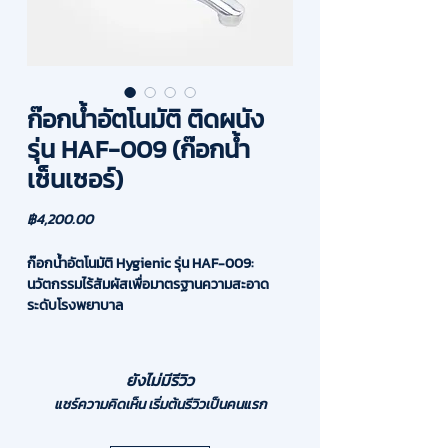
ก๊อกน้ำอัตโนมัติ ติดผนัง
รุ่น HAF-009 (ก๊อกน้ำ
เซ็นเซอร์)
ราคา
฿4,200.00
ก๊อกน้ำอัตโนมัติ Hygienic รุ่น HAF-009:
นวัตกรรมไร้สัมผัสเพื่อมาตรฐานความสะอาด
ระดับโรงพยาบาล
ยกระดับสุขอนามัยในพื้นที่ควบคุมเชื้อด้วย ก๊อก
น้ำอัตโนมัติแบบติดผนัง รุ่น HAF-009
นวัตกรรมก๊อกน้ำเซ็นเซอร์ดีไซน์ก้านยาวที่ได้รับ
ยังไม่มีรีวิว
ความไว้วางใจให้ติดตั้ง ณ โรงพยาบาล
แชร์ความคิดเห็น เริ่มต้นรีวิวเป็นคนแรก
ธรรมศาสตร์เฉลิมพระเกียรติ ออกแบบมาเป็น
พิเศษสำหรับใช้งานคู่กับ "อ่างล้างมือบุคลากร