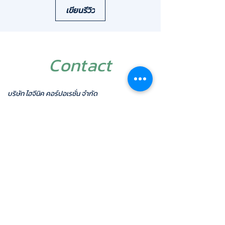
ทางการแพทย์" (Scrub Sink) เพื่อความ
เขียนรีวิว
ปลอดภัยสูงสุดก่อนและหลังการปฏิบัติงาน
จุดเด่นที่ทำให้รุ่น HAF-009 เป็นที่ยอมรับในสถาน
พยาบาล:
Long Spout Design: ก้านก๊อกดีไซน์ยาวและ
Contact
ยกสูง มอบระยะห่างที่เหมาะสมสำหรับการ
ล้างมือและแขน (Scrubbing) ช่วยให้บุคลากร
ทางการแพทย์ใช้งานได้อย่างคล่องตัวและถูก
บริษัท ไฮจีนิค คอร์ปอเรชั่น จำกัด
สุขลักษณะ
1/26 ซอยสุภาพงษ์ 3 แยก 8 แขวงหนองบอน เขต
Medical Grade Hygiene: ระบบเซ็นเซอร์ไร้
ประเวศ
สัมผัส (Touchless) ช่วยตัดโอกาสการแพร่
กรุงเทพฯ 10250
กระจายของเชื้อโรคจากการสัมผัสตัวก๊อกน้ำ
มือถือ :
087-5001616
โทรศัพท์ :
02-7433940-
1
โดยตรง
แฟกซ์:
02-7433942
วัสดุทองเหลืองแท้เกรดพรีเมียม: ผลิตจาก
ไลน์ ไอดี :
@hygienic
ทองเหลืองคุณภาพสูงชุบโครเมียมเงางาม
อีเมล์:
admin@hygienic.co.th
แข็งแรงทนทานต่อการใช้งานหนักและน้ำยาฆ่า
เชื้อ ไม่เป็นสนิม
Power System: ทำงานด้วยระบบแบตเตอรี่
AAA 4 ก้อน (DC)
มาตรฐานและความมั่นใจ: