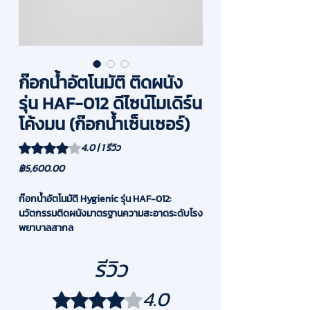
ก๊อกน้ำอัตโนมัติ ติดผนัง
รุ่น HAF-012 ดีไซน์โมเดิร์น
โค้งมน (ก๊อกน้ำเซ็นเซอร์)
คะแนนอยู่ที่ 4.0 เต็ม 5 ดาว พิจารณาจาก 1 รีวิว
4.0 | 1 รีวิว
ราคา
฿5,600.00
ก๊อกน้ำอัตโนมัติ Hygienic รุ่น HAF-012:
นวัตกรรมติดผนังมาตรฐานความสะอาดระดับโรง
พยาบาลสากล
ยกระดับสุขอนามัยสู่มาตรฐานสูงสุดด้วย ก๊อกน้ำ
อัตโนมัติแบบติดผนัง (Wall Mounted
รีวิว
Automatic Faucet) รุ่น HAF-012 นวัตกรรมที่
ได้รับความไว้วางใจให้ติดตั้งในพื้นที่สำคัญอย่าง
4.0
ได้รับ 4 เต็ม 5 ดาว
ห้องแต่งตัวแพทย์ โรงพยาบาลบำรุงราษฎร์ เพื่อ