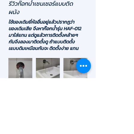
และลดการสัมผัสโดยตรงได้อย่างมี
รีวิวก๊อกน้ำเซนเซอร์แบบติด
ประสิทธิภาพ
ผนัง
มาตรฐานและความมั่นใจจาก Hygienic Corp:
ใช้ของเดิมยี่ห้ออื่นอยู่แล้วปรากฎว่า
✅ รับประกันนาน 3 ปี: มั่นใจในคุณภาพและการ
ของเดิมเสีย จึงหาก๊อกน้ำรุ่น HAF-012
ดูแลหลังการขายโดยทีมงานผู้เชี่ยวชาญ
มาใส่แทน แต่ดูแล้วการติดตั้งคล้ายๆ
✅ Space-Saving Design: รูปลักษณ์ทันสมัย
กันจึงลองมาติดตั้งดู ถ้าแบบติดตั้ง
ติดตั้งออกจากผนัง ช่วยเพิ่มพื้นที่ใช้สอยบนอ่าง
เแบบดิมเหมือนกันจะ ติดตั้งง่าย แทน
ล้างมือ ✅ มาตรฐาน IP54: ปลอดภัยด้วยระบบกัน
ของเดิมได้เลย และใช้ระบบถ่าน ไซส์
น้ำกันฝุ่นมาตรฐานสากล
AA แบบอัลคาไลน์ น่าจะใช้ได้นานนะ แต่
ต้องลองใช้ดูก่อน
ข้อมูลทางเทคนิค (Specifications):
ประเภท: ก๊อกน้ำอัตโนมัติแบบติดผนัง (Wall
Mounted)
วัสดุ: ทองเหลืองชุบโครเมียม (Brass with
ข้อมูลนี้มีประโยชน์หรือไม่
ใช่
Chrome Plated)
แรงดันน้ำที่รองรับ: 1 - 6 Bar
มาตรฐานกันน้ำ: IP54
อุณหภูมิน้ำ: 0.1 - 45 องศาเซลเซียส
Contact
สนใจดูรุ่นอื่นเพิ่มเติม?
คลิกชม ก๊อกน้ำอัตโนมัติ
ทั้งหมดของ Hygienic