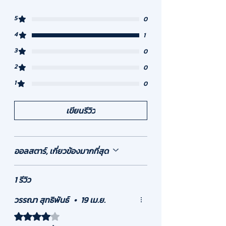
มอบประสบการณ์การใช้งานที่ไร้สัมผัส
(Touchless) ปลอดภัยจากการปนเปื้อน และ
5
0
ประหยัดพื้นที่เคาน์เตอร์ได้อย่างสมบูรณ์แบบ
4
1
ทำไมก๊อกน้ำรุ่น HAF-012 ถึงเป็นตัวเลือกของโรง
3
0
พยาบาลชั้นนำ?
2
Medical & Hygiene Standard: การ
0
ออกแบบแบบติดผนังช่วยลดการสะสมของ
1
0
น้ำขังและแบคทีเรียรอบโคนก๊อก ทำความ
สะอาดง่าย ตอบโจทย์พื้นที่ที่ต้องการความ
สะอาดระดับสูง
เขียนรีวิว
วัสดุทองเหลืองแท้เกรดพรีเมียม: ผลิตจาก
ทองเหลืองแท้ชุบโครเมียมเงางาม แข็งแรง
ทนทานต่อการกัดกร่อน และไม่เป็นสนิมตลอด
ออลสตาร์, เกี่ยวข้องมากที่สุด
อายุการใช้งาน
ระบบพลังงาน (Dual Power): ติดตั้งได้
อย่างยืดหยุ่น รองรับทั้งไฟบ้าน (AC 220V)
1 รีวิว
หรือเลือกแบบแบตเตอรี่สำรอง AA 4 ก้อน
(DC)
วรรณา สุทธิพันธ์
•
19 เม.ย.
เซ็นเซอร์อินฟราเรดแม่นยำสูง: ระยะตรวจจับ
15-20 ซม. ตอบสนองรวดเร็ว ช่วยประหยัดน้ำ
ได้รับ 4 เต็ม 5 ดาว