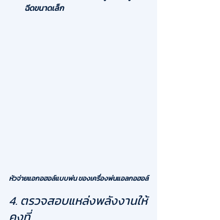
ฉีดขนาดเล็ก
หัวจ่ายแอกอฮอล์แบบพ่น ของเครื่องพ่นแอลกอฮอล์
4. ตรวจสอบแหล่งพลังงานให้
คงที่