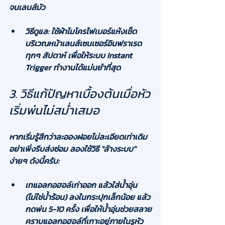
จนเลนส์มัว
วิธีดูแล:
 ใช้ผ้าไมโครไฟเบอร์แห้งเช็ด
บริเวณหน้าเลนส์เซนเซอร์อินฟราเรด
ทุกๆ สัปดาห์ เพื่อให้ระบบ 
Instant 
Trigger
 ทำงานได้แม่นยำที่สุด
3. วิธีแก้ปัญหาเบื้องต้นเมื่อหัว
เริ่มพ่นไม่สม่ำเสมอ
หากเริ่มรู้สึกว่าละอองฝอยไม่ละเอียดเท่าเดิม 
อย่าเพิ่งรีบส่งซ่อม ลองใช้วิธี "ล้างระบบ" 
ง่ายๆ ดังนี้ครับ:
เทแอลกอฮอล์เก่าออก แล้วใส่น้ำอุ่น 
(ไม่ใช่น้ำร้อน) ลงในกระปุกเล็กน้อย แล้ว
กดพ่น 5-10 ครั้ง เพื่อให้น้ำอุ่นช่วยสลาย
คราบแอลกอฮอล์ที่เกาะอยู่ภายในรูหัว