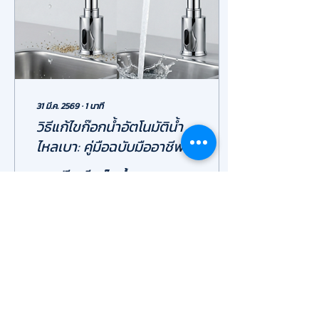
Contamination) ตามหลัก
เกณฑ์ GMP มาตรฐาน GMP คือ
อะไร และเกี่ยวข้องกับโรงงาน
อาหารอย่าง...
31 มี.ค. 2569
∙
1
นาที
วิธีแก้ไขก๊อกน้ำอัตโนมัติน้ำ
ไหลเบา: คู่มือฉบับมืออาชีพ
สำหรับอาคารและโรงงาน
ภาพเปรียบเทียบก๊อกน้ำ
อัตโนมัติขณะน้ำไหลเบาเป็นหยด
น้ำกับขณะน้ำไหลแรงเต็ม
ประสิทธิภาพ ปัญหา ก๊อกน้ำ
อัตโนมัติ (Sensor Faucet) น้ำ
ไหลเบา หรือแรงดันตก เป็น
23
0
อุปสรรคต่อสุขอนามัยในห้องน้ำ
สาธารณะและโรงงาน
อุตสาหกรรม บทความนี้
Hygienic จะพาไปเจาะลึก
สาเหตุทางเทคนิคและวิธีแก้ไขที่