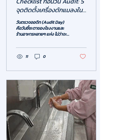
Checklist ก่อนวัน Audit: 5
จุดติดตั้งเครื่องดักแมลงใน
สถานประกอบการที่ถูกต้อง
วันตรวจออดิท (Audit Day)
(เวอร์ชั่น 2026)
คือวันชี้ชะตาของโรงงานและ
ร้านอาหารหลายๆ แห่ง ไม่ว่าจะ
เป็นร้านสะดวกซื้อชื่อดัง ร้าน
อาหารในห้างสรรพสินค้า
โรงงานผลิตอาหาร โรงงานยา
11
0
หรือแม้กระทั่งโรงงาน
อิเล็กทรอนิกส์ ทุกพื้นที่ล้วนมีสิ่ง
หนึ่งที่ยอมให้เกิดความผิดพลาด
ไม่ได้เด็ดขาด นั่นคือ "แมลงบิน"
เพียงตัวเดียวในพื้นที่ควบคุม
เพราะหากหลุดรอดไปเพียงตัว
เดียว อาจหมายถึงคะแนน
มาตรฐานสากลร่วง หรือโดนสั่ง
ปรับตกทันที ปัญหาที่พบบ่อย
ไม่ใช่เรื่องการไม่มีเครื่องดัก
แมลง แต่เป็นคำถามยอดฮิต
จากผู้ประกอบการว่า "ควร
เลือกติดตั้งเครื่องดักแ...