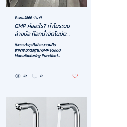
6 เม.ย. 2569
∙
1
นาที
GMP คืออะไร? ทำไมระบบ
ล้างมือ ก๊อกน้ำอัตโนมัติ
โรงงาน ถึงเป็น "หัวใจหลัก"
ในการทำธุรกิจโรงงานผลิต
ของมาตรฐานโรงงานอาหาร
อาหาร มาตรฐาน GMP (Good
Manufacturing Practice)
ไม่ใช่แค่ทางเลือก แต่คือ
"กฎหมาย" และบรรทัดฐาน
สากลที่ทุกโรงงานต้องมี เพื่อรับ
10
0
ประกันว่าผลิตภัณฑ์ที่ส่งถึงมือ
ผู้บริโภคสะอาดและปลอดภัย
จุดเริ่มต้นที่สำคัญที่สุดของ
GMP ไม่ใช่เครื่องจักรราคาแพง
แต่คือ "สุขลักษณะส่วนบุคคล
ของพนักงาน" โดยเฉพาะการ
ล้างมือที่ถูกต้องและถูกสุข
อนามัย ระบบล้างมืออัตโนมัติ
ช่วยลดการสัมผัสและป้องกัน
การปนเปื้อนซ้ำ (Cross-