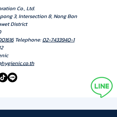
ration Co., Ltd.
pong 3, Intersection 8, Nong Bon
awet District
0
001616
Telephone:
02-7433940-1
42
enic
hygienic.co.th