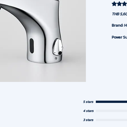
Rating i
THB 5,6
Brand: H
Power Su
/ AC 22
Material
Detectio
Working 
Water Te
5 stars
Water Pr
4 stars
Dia. of i
3 stars
Warranty