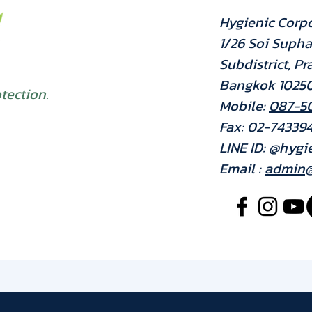
Hygienic Corpo
1/26 Soi Supha
Subdistrict, Pr
Bangkok 1025
tection.
Mobile:
087-5
Fax: 02-74339
LINE ID: @hygi
Email :
admin@