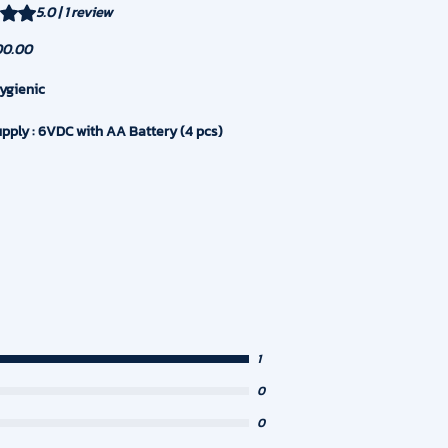
s 5.0 out of five stars based on 1 review
5.0 | 1 review
Price
00.00
ygienic
pply : 6VDC with AA Battery (4 pcs)
0V
 : Brass with Chrome Plated
n Zone : 15-20 cm (Adjustable)
Temperature : 0.1 – 45 ºc
mperature : 0.1 – 75 ºc
1
essure Range : 0.5-6 Bar
0
nlet/Outlet Pipe : G 1/2” (DN15)
0
: 3 Years