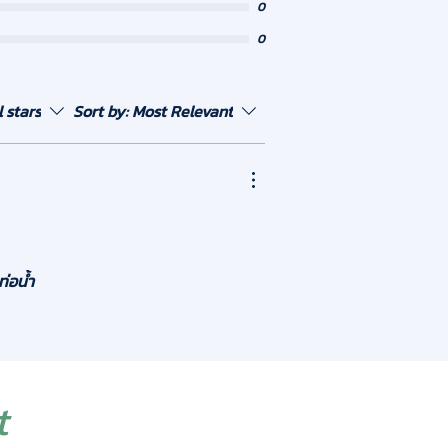
0
0
l stars
Sort by:
Most Relevant
ท่อน้ำ
t