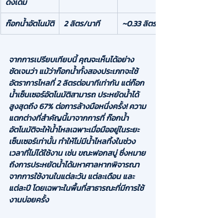
ดั้งเดิม
ก๊อกน้ำอัตโนมัติ
2 ลิตร/นาที
~0.33 ลิตร
จากการเปรียบเทียบนี้ คุณจะเห็นได้อย่าง
ชัดเจนว่า 
แม้ว่าก๊อกน้ำทั้งสองประเภทจะใช้
อัตราการไหลที่ 2 ลิตรต่อนาทีเท่ากัน
 แต่ก๊อก
น้ำเซ็นเซอร์อัตโนมัติสามารถ 
ประหยัดน้ำได้
สูงสุดถึง 67% ต่อการล้างมือหนึ่งครั้ง!
 ความ
แตกต่างที่สำคัญนี้มาจากการที่ 
ก๊อกน้ำ
อัตโนมัติจะให้น้ำไหลเฉพาะเมื่อมืออยู่ในระยะ
เซ็นเซอร์เท่านั้น
 ทำให้ไม่มีน้ำไหลทิ้งในช่วง
เวลาที่ไม่ได้ใช้งาน เช่น ขณะฟอกสบู่ ซึ่งหมาย
ถึงการประหยัดน้ำได้มหาศาลหากพิจารณา
จากการใช้งานในแต่ละวัน แต่ละเดือน และ
แต่ละปี โดยเฉพาะในพื้นที่สาธารณะที่มีการใช้
งานบ่อยครั้ง