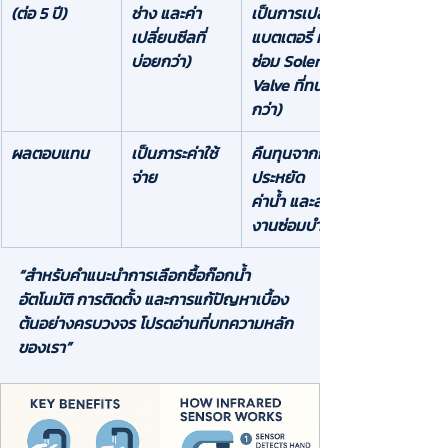
(ต่อ 5 ปี)
ช่าง และค่า
เป็นการเปลี่ยน
เปลี่ยนซีลที่
แบตเตอรี่ หรือ
บ่อยกว่า)
ซ่อม Solenoid 
Valve ที่ทนทาน
กว่า)
ผลตอบแทน
เป็นภาระค่าใช้
คืนทุนจากการ
จ่าย
ประหยัด
ค่าน้ำ
 และลด
งานซ่อมบำรุง
“สำหรับคำแนะนำการเลือกซื้อก๊อกน้ำ
อัตโนมัติ การติดตั้ง และการแก้ปัญหาเบื้อง
ต้นอย่างครบวงจร โปรดอ่านที่บทความหลัก
ของเรา”