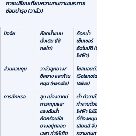
การเปรียบเทียบความทนทานและการ
ซ่อมบำรุง (วาล์ว)
ปัจจัย
ก๊อกน้ำแบบ
ก๊อกน้ำ
ดั้งเดิม (ใช้
เซ็นเซอร์
กลไก)
อัตโนมัติ (ใช้
ไฟฟ้า)
ส่วนควบคุม
วาล์วลูกยาง/
โซลินอยด์วาล์ว 
ซีลยาง และก้าน
(Solenoid 
หมุน (Handle)
Valve)
การสึกหรอ
สูง
 เนื่องจากมี
ต่ำ
 ตัววาล์ว
การหมุนและ
ทำงานด้วย
แรงดันน้ำ
ไฟฟ้า ไม่มีส่วน
กัดกร่อนซีล
ที่ต้องหมุนหรือ
ยางอยู่ตลอด
เสียดสี จึงมี
เวลา ทำให้เกิด
ความทนทาน