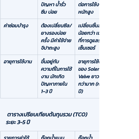
ปัญหา 
น้ำรั่ว
ต่อการใช้งาน
ซึม
 บ่อย
หนักสูง
ค่าซ่อมบำรุง
ต้องเปลี่ยนซีล/
เปลี่ยนชิ้นส่วน
ยางรองบ่อย
น้อยกว่า เน้นไป
ครั้ง มีค่าใช้จ่าย
ที่การดูแลรักษา
จิปาถะสูง
เซ็นเซอร์
อายุการใช้งาน
ขึ้นอยู่กับ
อายุการใช้งาน
ความถี่ในการใช้
ของ Solenoid 
งาน มักเกิด
Valve ยาวนาน
ปัญหาภายใน 
กว่ามาก (หลาย
1–3 ปี
ปี)
 ตารางเปรียบเทียบต้นทุนรวม (TCO) 
ระยะ 3-5 ปี
รายการค่าใช้
ก๊อกน้ำแบบ
ก๊อกน้ำ