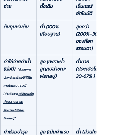
จ่าย
ดั้งเดิม
เซ็นเซอร์
อัตโนมัติ
ต้นทุนเริ่มต้น
ต่ำ (100% 
สูงกว่า 
เทียบฐาน)
(200%–300% 
ของก๊อก
ธรรมดา)
ค่าใช้จ่ายค่าน้ำ 
สูง (เพราะน้ำ
ต่ำมาก 
(ต่อปี)  
สูญเปล่าขณะ
(ประหยัดได้ 
“ตัวเลขการ
ฟอกสบู่)
30-67% )
ประหยัดค่าน้ำต่อปีที่ใช้ใน
การคำนวณ TCO นี้ 
[อ้างอิงจาก 
สถิติประหยัด
น้ำของ EPA และ 
Portland Water 
Bureau
]”
ค่าซ่อมบำรุง 
สูง (เน้นค่าแรง
ต่ำ (ส่วนใหญ่