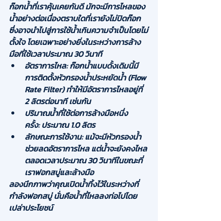
ก๊อกน้ำที่เราคุ้นเคยกันดี มักจะมีการไหลของ
น้ำอย่างต่อเนื่องตราบใดที่เรายังไม่ปิดก๊อก 
ซึ่งอาจนำไปสู่การใช้น้ำเกินความจำเป็นโดยไม่
ตั้งใจ โดยเฉพาะอย่างยิ่งในระหว่างการล้าง
มือที่ใช้เวลาประมาณ 30 วินาที
อัตราการไหล:
 ก๊อกน้ำแบบดั้งเดิมนี้มี
การติดตั้งหัวกรองน้ำประหยัดน้ำ (Flow 
Rate Filter) ทำให้มีอัตราการไหลอยู่ที่ 
2 ลิตรต่อนาที
 เช่นกัน
ปริมาณน้ำที่ใช้ต่อการล้างมือหนึ่ง
ครั้ง:
 ประมาณ 
1.0 ลิตร
ลักษณะการใช้งาน:
 แม้จะมีหัวกรองน้ำ
ช่วยลดอัตราการไหล แต่น้ำจะยังคงไหล
ตลอดเวลาประมาณ 30 วินาทีในขณะที่
เราฟอกสบู่และล้างมือ
ลองนึกภาพว่าคุณเปิดน้ำทิ้งไว้ในระหว่างที่
กำลังฟอกสบู่ นั่นคือน้ำที่ไหลลงท่อไปโดย
เปล่าประโยชน์