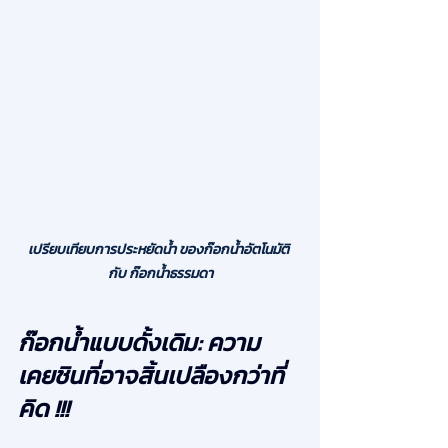
เปรียบเทียบการประหยัดน้ำ ของก๊อกน้ำอัตโนมัติ 
กับ ก๊อกน้ำธรรมดา
ก๊อกน้ำแบบดั้งเดิม: ความ
เคยชินที่อาจสิ้นเปลืองกว่าที่
คิด !!!